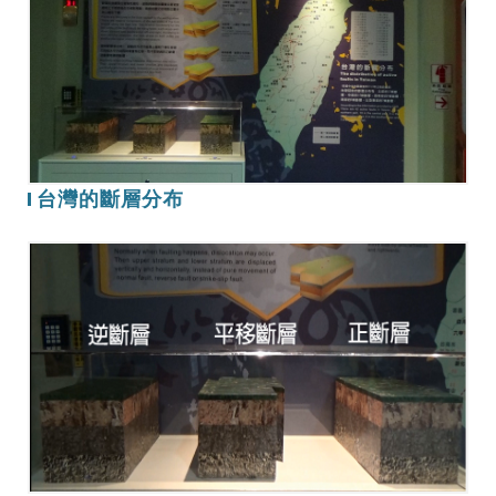
的
斷
層
分
布
台灣的斷層分布
斷
層
形
成