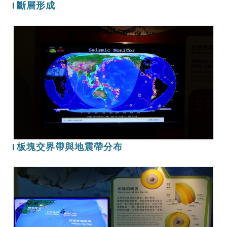
斷層形成
板
塊
交
界
帶
與
地
震
帶
板塊交界帶與地震帶分布
分
布
地
球
內
部