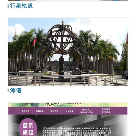
行星軌道
渾
儀
渾儀
颱
風
災
害