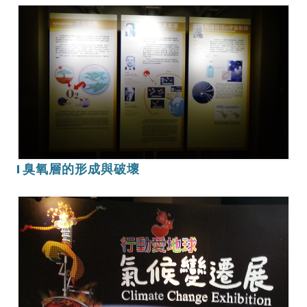
臭
氧
層
的
形
成
與
破
壞
臭氧層的形成與破壞
氣
候
變
遷
展