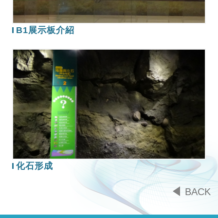
B1展示板介紹
化
石
形
成
化石形成
BACK