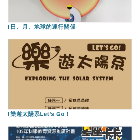
行
關
係
日、月、地球的運行關係
樂
遊
太
陽
系
Let’s
Go！
樂遊太陽系Let’s Go！
國
小-