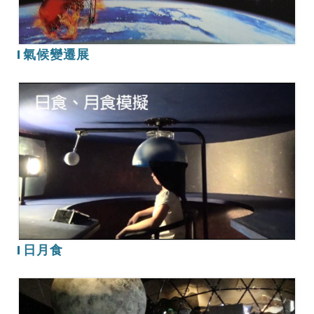
氣候變遷展
日
月
食
日月食
太
空