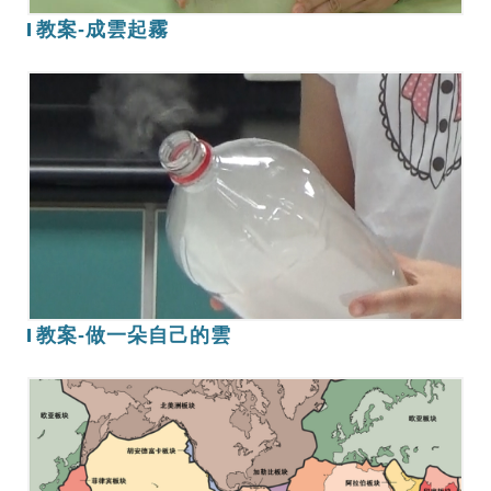
教案-成雲起霧
教
案-
做
一
朵
自
己
的
雲
教案-做一朵自己的雲
板
塊
構
造