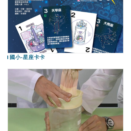
星
座
卡
卡
國小-星座卡卡
教
案-
成
雲
起
霧