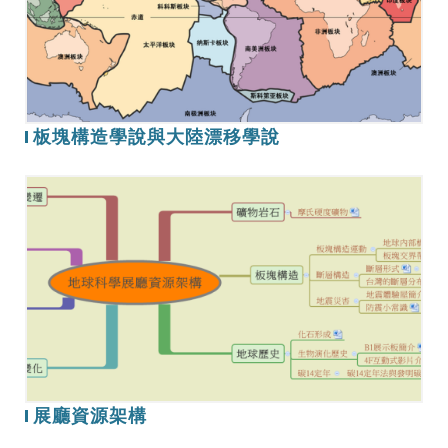
學
說
與
大
陸
板塊構造學說與大陸漂移學說
漂
移
展
學
廳
說
資
源
架
構
展廳資源架構