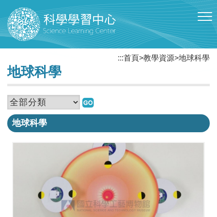
跳到主要內容區塊
:::
首頁
>
教學資源
>
地球科學
地球科學
地球科學
日、
月、
地
球
的
運