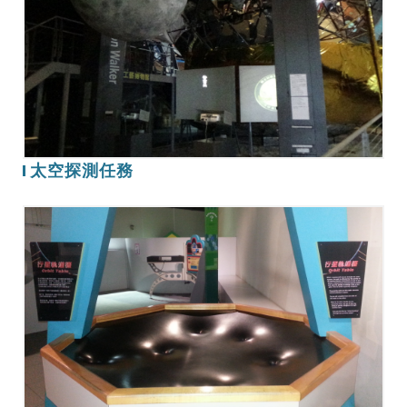
探
測
任
務
太空探測任務
行
星
軌
道