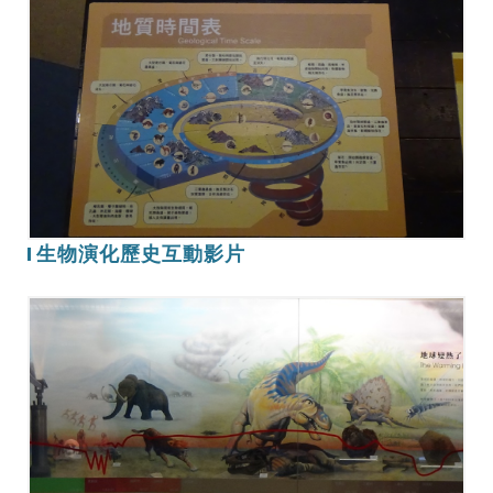
生
十
物
四
演
定
化
年
歷
的
史
科
互
學
動
家
影
生物演化歷史互動影片
片
B1
展
示
板
介
紹