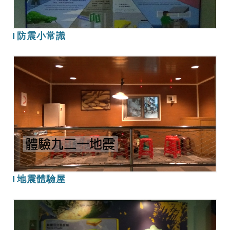
防震小常識
地
震
體
驗
屋
地震體驗屋
台
灣