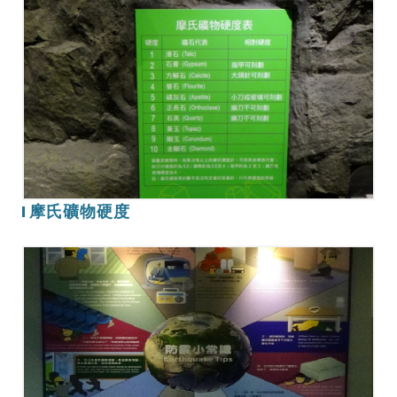
摩
氏
礦
物
硬
度
摩氏礦物硬度
防
震
小
常
識