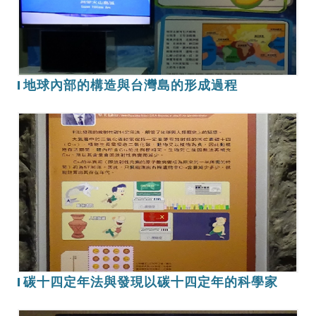
的
構
造
與
台
地球內部的構造與台灣島的形成過程
灣
島
碳
的
十
形
四
成
定
過
年
程
法
與
發
現
碳十四定年法與發現以碳十四定年的科學家
以
碳