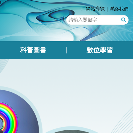
:::
網站導覽
｜
聯絡我們
關
鍵
字
查
詢
科普圖書
數位學習