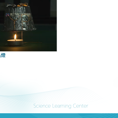
小-
走
馬
燈
馬燈