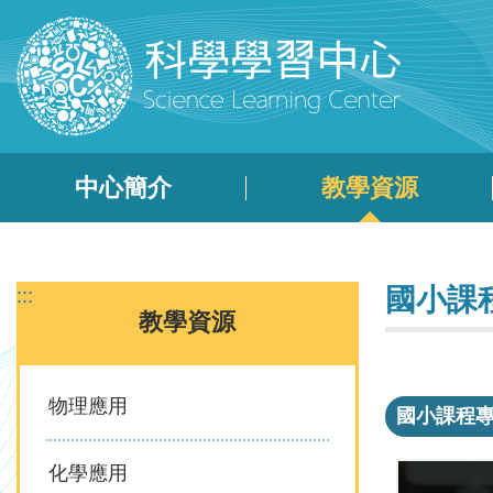
跳到主要內容區塊
中心簡介
教學資源
國小課
:::
教學資源
物理應用
國小課程
化學應用