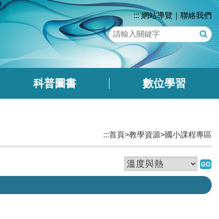
:::
網站導覽
｜
聯絡我們
關
鍵
字
查
詢
科普圖書
數位學習
:::
首頁
>
教學資源
>
國小課程專區