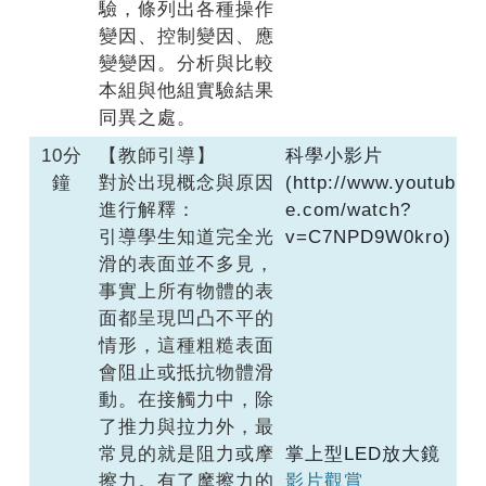
驗，條列出各種操作
變因、控制變因、應
變變因。分析與比較
本組與他組實驗結果
同異之處。
10分
【教師引導】
科學小影片
鐘
對於出現概念與原因
(http://www.youtub
進行解釋：
e.com/watch?
引導學生知道完全光
v=C7NPD9W0kro)
滑的表面並不多見，
事實上所有物體的表
面都呈現凹凸不平的
情形，這種粗糙表面
會阻止或抵抗物體滑
動。在接觸力中，除
了推力與拉力外，最
常見的就是阻力或摩
掌上型LED放大鏡
擦力。有了摩擦力的
影片觀賞