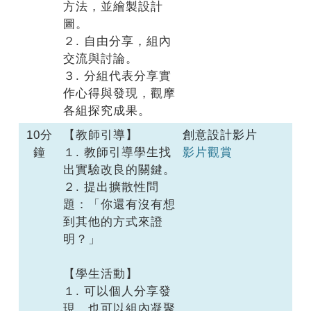
方法，並繪製設計
圖。
２. 自由分享，組內
交流與討論。
３. 分組代表分享實
作心得與發現，觀摩
各組探究成果。
10分
【教師引導】
創意設計影片
鐘
１. 教師引導學生找
影片觀賞
出實驗改良的關鍵。
２. 提出擴散性問
題：「你還有沒有想
到其他的方式來證
明？」
【學生活動】
１. 可以個人分享發
現，也可以組內凝聚