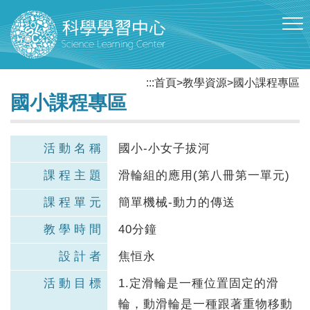
跳到主要內容區塊
:::
首頁
>
教學資源
>
國小課程專區
國小課程專區
活動名稱
國小-小女子拔河
課程主題
滑輪組的應用(第八冊第一單元)
課程單元
簡單機械-動力的傳送
教學時間
40分鐘
設計者
焦恒永
活動目標
1.定滑輪是一種位置固定的滑
輪，動滑輪是一種跟著重物移動