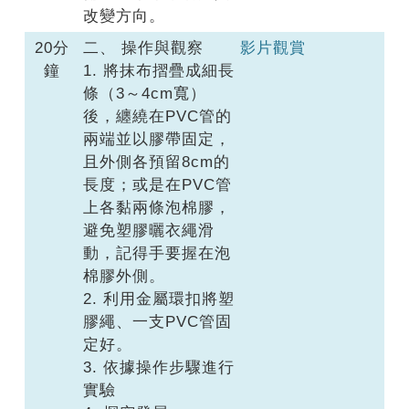
改變方向。
20分
二、 操作與觀察
影片觀賞
鐘
1. 將抹布摺疊成細長
條（3～4cm寬）
後，纏繞在PVC管的
兩端並以膠帶固定，
且外側各預留8cm的
長度；或是在PVC管
上各黏兩條泡棉膠，
避免塑膠曬衣繩滑
動，記得手要握在泡
棉膠外側。
2. 利用金屬環扣將塑
膠繩、一支PVC管固
定好。
3. 依據操作步驟進行
實驗