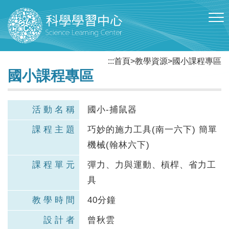
跳到主要內容區塊
:::
首頁
>
教學資源
>
國小課程專區
國小課程專區
活動名稱
國小-捕鼠器
課程主題
巧妙的施力工具(南一六下) 簡單
機械(翰林六下)
課程單元
彈力、力與運動、槓桿、省力工
具
教學時間
40分鐘
設計者
曾秋雲